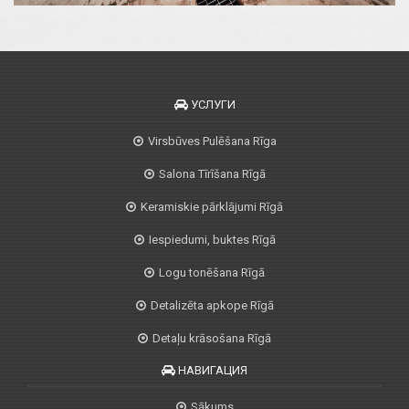
УСЛУГИ
Virsbūves Pulēšana Rīga
Salona Tīrīšana Rīgā
Keramiskie pārklājumi Rīgā
Iespiedumi, buktes Rīgā
Logu tonēšana Rīgā
Detalizēta apkope Rīgā
Detaļu krāsošana Rīgā
НАВИГАЦИЯ
Sākums