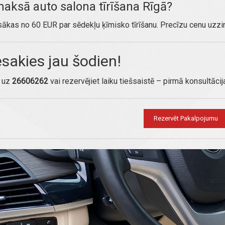
maksā auto salona tīrīšana Rīgā?
ākas no 60 EUR par sēdekļu ķīmisko tīrīšanu. Precīzu cenu uzz
esakies jau šodien!
t uz
26606262
vai rezervējiet laiku tiešsaistē – pirmā konsultācij
Rezervēt Pakalpojumu