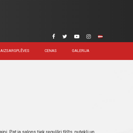
AIZSARGPLĒVES
CENAS
GALERIJA
pi. Pat ja salons tiek regulāri tīrīts, putekļi un