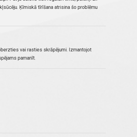
kļsūcēju. Ķīmiskā tīrīšana atrisina šo problēmu
noberzties vai rasties skrāpējumi. Izmantojot
espējams pamanīt.