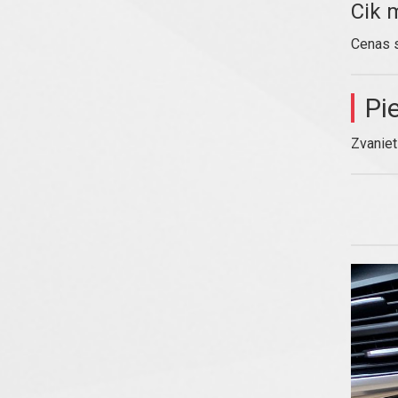
Cik 
Cenas s
Pi
Zvanie