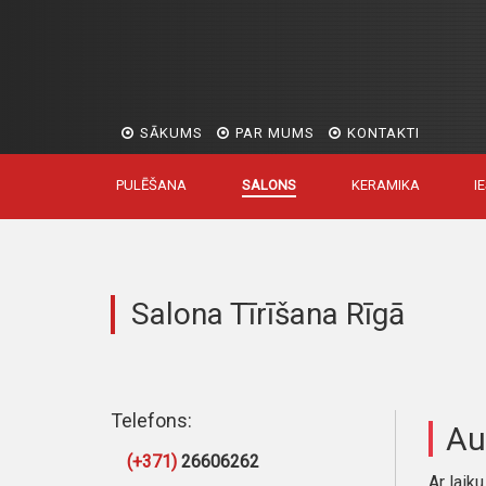
SĀKUMS
PAR MUMS
KONTAKTI
PULĒŠANA
SALONS
KERAMIKA
I
Salona Tīrīšana Rīgā
Telefons:
Au
(+371)
26606262
Ar laiku