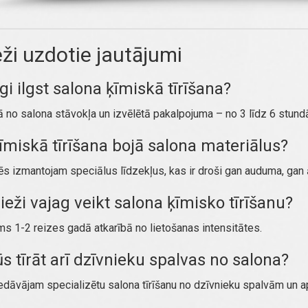
eži uzdotie jautājumi
lgi ilgst salona ķīmiskā tīrīšana?
ā no salona stāvokļa un izvēlētā pakalpojuma – no 3 līdz 6 stund
ķīmiskā tīrīšana bojā salona materiālus?
s izmantojam speciālus līdzekļus, kas ir droši gan auduma, gan
ieži vajag veikt salona ķīmisko tīrīšanu?
ms 1-2 reizes gadā atkarībā no lietošanas intensitātes.
ūs tīrāt arī dzīvnieku spalvas no salona?
edāvājam specializētu salona tīrīšanu no dzīvnieku spalvām un 