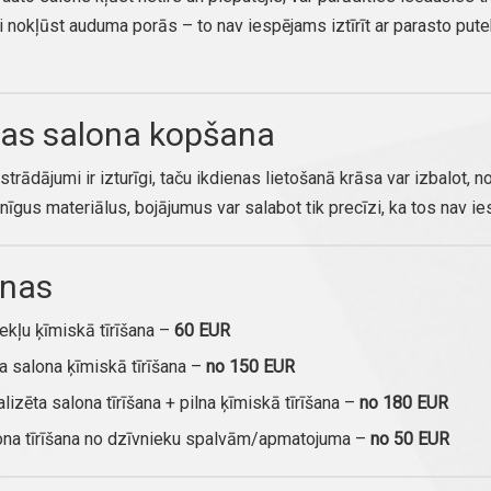
i nokļūst auduma porās – to nav iespējams iztīrīt ar parasto pute
as salona kopšana
strādājumi ir izturīgi, taču ikdienas lietošanā krāsa var izbalot, 
īgus materiālus, bojājumus var salabot tik precīzi, ka tos nav i
nas
ekļu ķīmiskā tīrīšana –
60 EUR
a salona ķīmiskā tīrīšana –
no 150 EUR
lizēta salona tīrīšana + pilna ķīmiskā tīrīšana –
no 180 EUR
ona tīrīšana no dzīvnieku spalvām/apmatojuma –
no 50 EUR