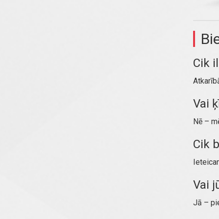
Bi
Cik i
Atkarīb
Vai 
Nē – mē
Cik b
Ieteica
Vai j
Jā – pi