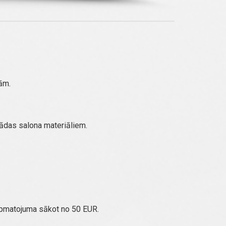
ām.
 ādas salona materiāliem.
apmatojuma sākot no 50 EUR.