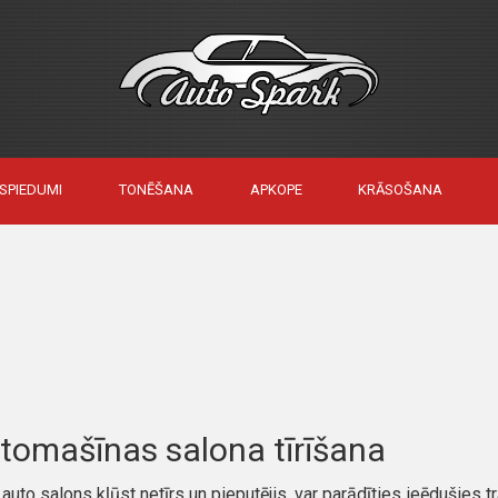
ESPIEDUMI
TONĒŠANA
APKOPE
KRĀSOŠANA
tomašīnas salona tīrīšana
 auto salons kļūst netīrs un pieputējis, var parādīties ieēdušies trai