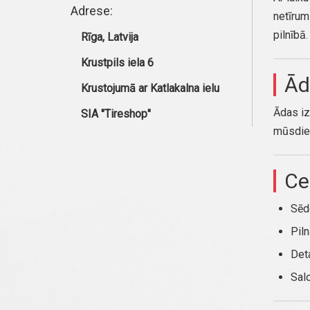
Adrese:
netīrum
pilnībā.
Rīga, Latvija
Krustpils iela 6
Ād
Krustojumā ar Katlakalna ielu
Ādas iz
SIA "Tireshop"
mūsdien
Ce
Sēd
Piln
Deta
Sal