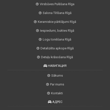
Virsbūves Pulēšana Rīga
Salona Tīrīšana Rīgā
Keramiskie pārklājumi Rīgā
Iespiedumi, buktes Rīgā
Logu tonēšana Rīgā
Detalizēta apkope Rīgā
Detaļu krāsošana Rīgā
НАВИГАЦИЯ
Sākums
Par mums
Kontakti
АДРЕС